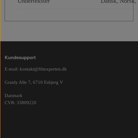
Undertekster
Dans
k, Norsk,
Kundesupport
E-mail:
kontakt@filmxperten.dk
Granly Alle 7, 6710 Esbjerg V
Danmark
CVR: 33809220