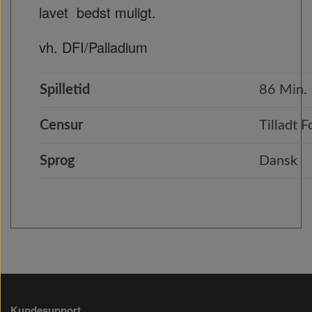
lavet bedst muligt.
vh. DFI/Palladium
Spilletid
86 Min.
Censur
Tilladt F
Sprog
Dansk
Kundesupport